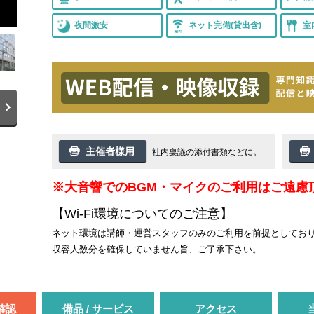
夜間激安
ネット完備(貸出含)
室
主催者様用
社内稟議の添付書類などに。
※大音響でのBGM・マイクのご利用はご遠慮
【Wi-Fi環境についてのご注意】
ネット環境は講師・運営スタッフのみのご利用を前提としており
収容人数分を確保していません旨、ご了承下さい。
室確認
備品 / サービス
アクセス