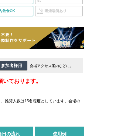
内飲食OK
喫煙場所あり
参加者様用
会場アクセス案内などに。
頂いております。
、推奨人数は15名程度としています。会場の
当日の流れ
使用例