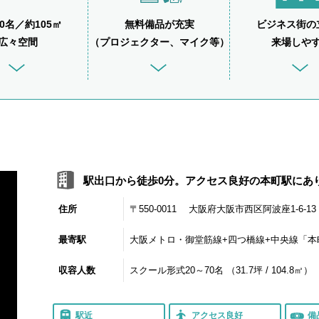
0名／約105㎡
無料備品が充実
ビジネス街の
広々空間
（プロジェクター、マイク等）
来場しや
駅出口から徒歩0分。アクセス良好の本町駅にあ
住所
〒550-0011 大阪府大阪市西区阿波座1-6
最寄駅
大阪メトロ・御堂筋線+四つ橋線+中央線「本
収容人数
スクール形式20～70名 （31.7坪 / 104.8㎡）
駅近
アクセス良好
備