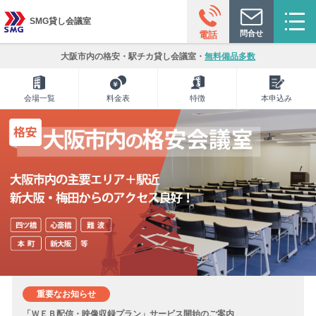
SMG貸し会議室
問合せ
電話
大阪市内の格安・駅チカ貸し会議室・
無料備品多数
会場一覧
料金表
特徴
本申込み
重要なお知らせ
「ＷＥＢ配信・映像収録プラン」サービス開始のご案内