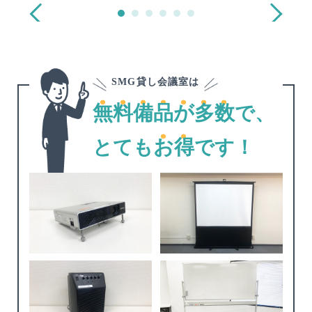
SMG貸し会議室は
無料備品が多数
で、
お得
とても
です！