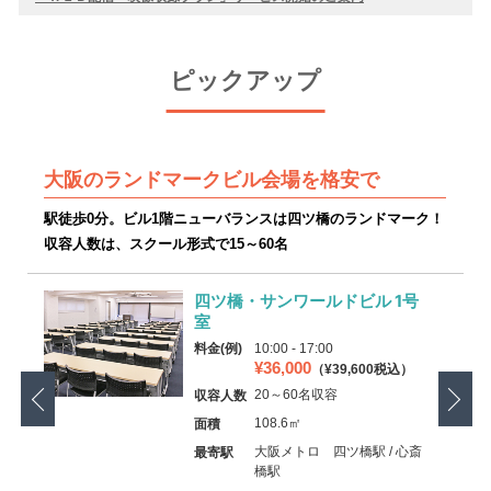
ピックアップ
大阪のランドマークビル会場を格安で
駅徒歩0分。ビル1階ニューバランスは四ツ橋のランドマーク！
リ
収容人数は、スクール形式で15～60名
四ツ橋・サンワールドビル 1号
室
料金(例)
10:00 - 17:00
¥36,000
（¥39,600税込）
20～60名収容
収容人数
108.6㎡
面積
大阪メトロ 四ツ橋駅 / 心斎
最寄駅
橋駅