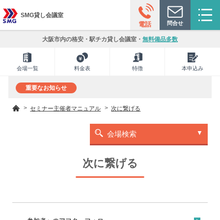
SMG貸し会議室
問合せ
電話
大阪市内の格安・駅チカ貸し会議室・
無料備品多数
会場一覧
料金表
特徴
本申込み
重要なお知らせ
セミナー主催者マニュアル
次に繋げる
会場検索
次に繋げる