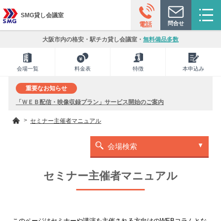
SMG貸し会議室
問合せ
電話
大阪市内の格安・駅チカ貸し会議室・
無料備品多数
会場一覧
料金表
特徴
本申込み
重要なお知らせ
「ＷＥＢ配信・映像収録プラン」サービス開始のご案内
セミナー主催者マニュアル
会場検索
セミナー主催者マニュアル
このページはセミナーや講演を主催される方向けのWEBコラムとな