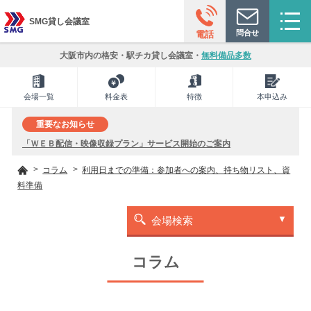
SMG貸し会議室
問合せ
電話
大阪市内の格安・駅チカ貸し会議室・
無料備品多数
会場一覧
料金表
特徴
本申込み
重要なお知らせ
「ＷＥＢ配信・映像収録プラン」サービス開始のご案内
コラム
利用日までの準備：参加者への案内、持ち物リスト、資
料準備
会場検索
コラム