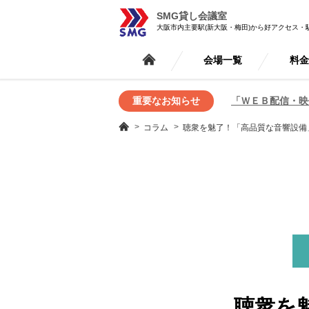
SMG貸し会議室
大阪市内主要駅(新大阪・梅田)から好アクセス・
会場一覧
料
重要なお知らせ
「ＷＥＢ配信・映
コラム
聴衆を魅了！「高品質な音響設備
聴衆を