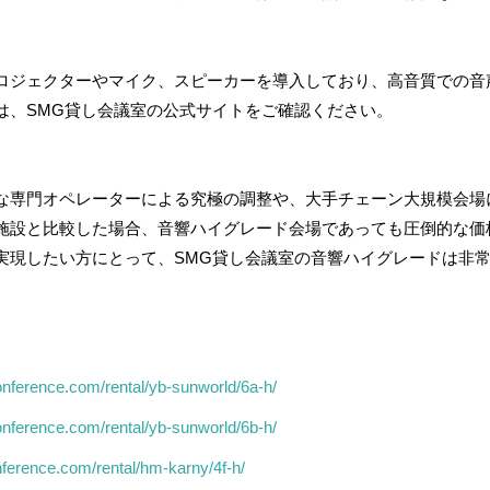
ロジェクターやマイク、スピーカーを導入しており、高音質での音
は、SMG貸し会議室の公式サイトをご確認ください。
な専門オペレーターによる究極の調整や、大手チェーン大規模会場
施設と比較した場合、音響ハイグレード会場であっても圧倒的な価
実現したい方にとって、SMG貸し会議室の音響ハイグレードは非
onference.com/rental/yb-sunworld/6a-h/
onference.com/rental/yb-sunworld/6b-h/
nference.com/rental/hm-karny/4f-h/