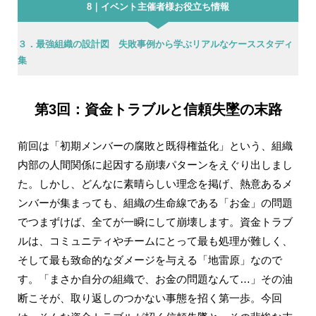
8｜イベント主催者様お役立ち情報
３．最強組織の設計図 失敗事例から学ぶリアルなケーススタディ
集
第3回：資金トラブルと信頼失墜の末路
前回は「初期メンバーの腐敗と既得権益化」という、組織
内部の人間関係に起因する崩壊パターンをえぐり出しまし
た。しかし、どんなに素晴らしい理念を掲げ、熱意あるメ
ンバーが集まっても、組織の生命線である「お金」の問題
でつまずけば、全てが一瞬にして崩壊します。資金トラブ
ルは、コミュニティやチームにとって最も処理が難しく、
そして最も致命的なダメージを与える「地雷原」なので
す。「まさか自分の組織で、お金の問題なんて…」その油
断こそが、取り返しのつかない事態を招く第一歩。今回