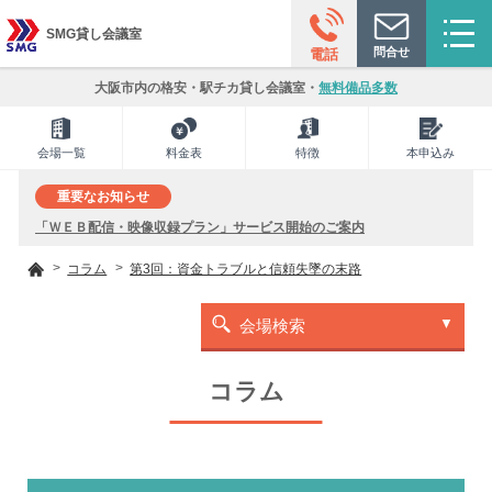
SMG貸し会議室
問合せ
電話
大阪市内の格安・駅チカ貸し会議室・
無料備品多数
会場一覧
料金表
特徴
本申込み
重要なお知らせ
「ＷＥＢ配信・映像収録プラン」サービス開始のご案内
コラム
第3回：資金トラブルと信頼失墜の末路
会場検索
コラム