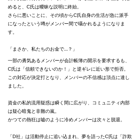
めると、C氏は曖昧な説明に終始。
さらに悪いことに、その頃からC氏自身の生活が急に派手
になったという噂がメンバー間で囁かれるようになりま
す。
「まさか、私たちのお金で...？」
一部の勇気あるメンバーが会計帳簿の開示を要求するも、
C氏は「信頼できないのか！」と逆ギレに近い形で拒否。
この対応が決定打となり、メンバーの不信感は頂点に達し
ました。
資金の私的流用疑惑は瞬く間に広がり、コミュニティ内部
は疑心暗鬼と非難の嵐。
かつての熱狂は嘘のように冷めメンバーは次々と脱退。
「D社」は活動停止に追い込まれ、夢を語ったC氏は「詐欺