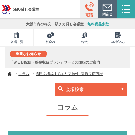
SMG貸し会議室
問合せ
電話
大阪市内の格安・駅チカ貸し会議室・
無料備品多数
会場一覧
料金表
特徴
本申込み
重要なお知らせ
「ＷＥＢ配信・映像収録プラン」サービス開始のご案内
コラム
梅田を構成するエリア特性- 東通り商店街
会場検索
コラム