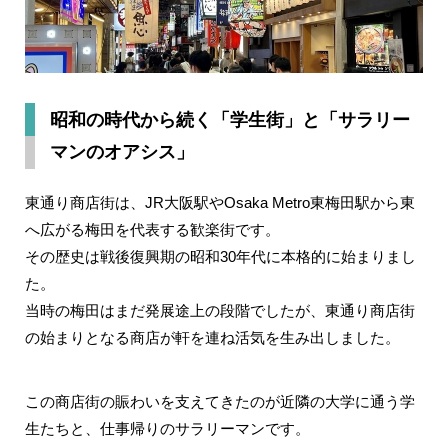
昭和の時代から続く「学生街」と「サラリー
マンのオアシス」
東通り商店街は、JR大阪駅やOsaka Metro東梅田駅から東
へ広がる梅田を代表する歓楽街です。
その歴史は戦後復興期の昭和30年代に本格的に始まりまし
た。
当時の梅田はまだ発展途上の段階でしたが、東通り商店街
の始まりとなる商店が軒を連ね活気を生み出しました。
この商店街の賑わいを支えてきたのが近隣の大学に通う
学
生たち
と、仕事帰りの
サラリーマン
です。