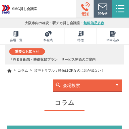
SMG貸し会議室
問合せ
電話
大阪市内の格安・駅チカ貸し会議室・
無料備品多数
会場一覧
料金表
特徴
本申込み
重要なお知らせ
「ＷＥＢ配信・映像収録プラン」サービス開始のご案内
コラム
音声トラブル：映像はOKなのに音が出ない！
会場検索
コラム