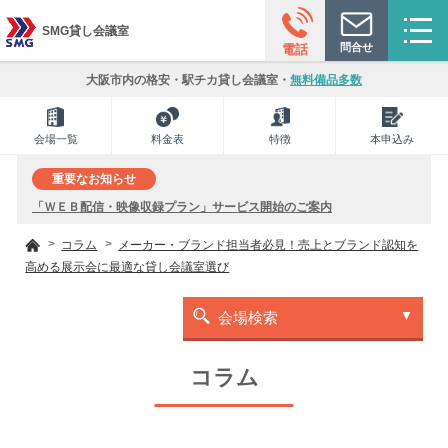
SMG貸し会議室
問合せ
電話
大阪市内の格安・駅チカ貸し会議室・
無料備品多数
会場一覧
料金表
特徴
本申込み
重要なお知らせ
「ＷＥＢ配信・映像収録プラン」サービス開始のご案内
コラム
メーカー・ブランド担当者必見！売上とブランド認知を
高める展示会に最適な貸し会議室選び
会場検索
コラム