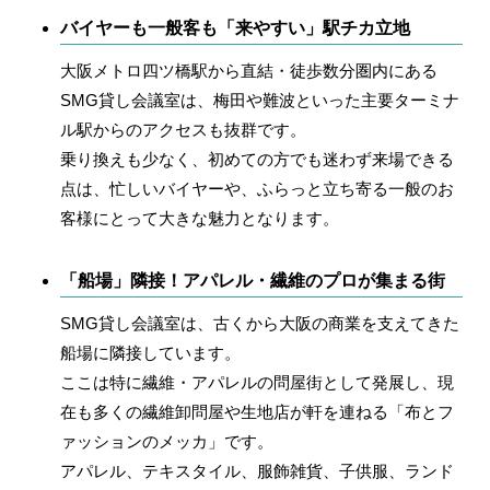
バイヤーも一般客も「来やすい」駅チカ立地
大阪メトロ四ツ橋駅から直結・徒歩数分圏内にある
SMG貸し会議室
は、梅田や難波といった主要ターミナ
ル駅からのアクセスも抜群です。
乗り換えも少なく、初めての方でも迷わず来場できる
点は、忙しいバイヤーや、ふらっと立ち寄る一般のお
客様にとって大きな魅力となります。
「船場」隣接！アパレル・繊維のプロが集まる街
SMG貸し会議室は、古くから大阪の商業を支えてきた
船場
に隣接しています。
ここは特に
繊維・アパレルの問屋街
として発展し、現
在も多くの繊維卸問屋や生地店が軒を連ねる「布とフ
ァッションのメッカ」です。
アパレル、テキスタイル、服飾雑貨、子供服、ランド