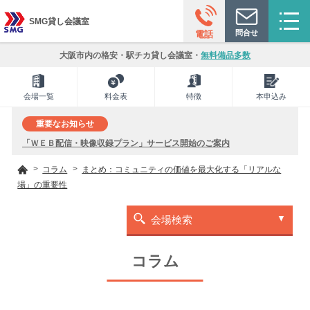
SMG貸し会議室
問合せ
電話
大阪市内の格安・駅チカ貸し会議室・
無料備品多数
会場一覧
料金表
特徴
本申込み
重要なお知らせ
「ＷＥＢ配信・映像収録プラン」サービス開始のご案内
コラム
まとめ：コミュニティの価値を最大化する「リアルな
場」の重要性
会場検索
コラム