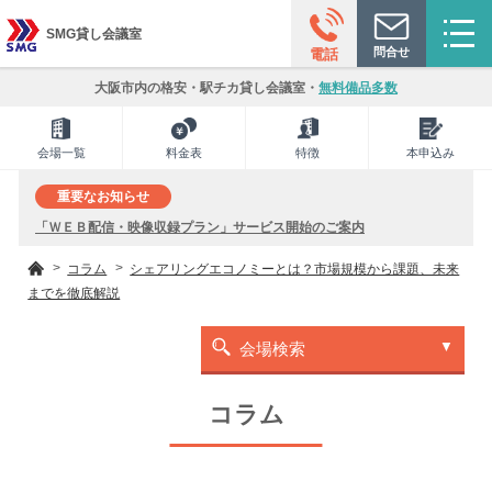
SMG貸し会議室
問合せ
電話
大阪市内の格安・駅チカ貸し会議室・
無料備品多数
会場一覧
料金表
特徴
本申込み
重要なお知らせ
「ＷＥＢ配信・映像収録プラン」サービス開始のご案内
コラム
シェアリングエコノミーとは？市場規模から課題、未来
までを徹底解説
会場検索
コラム