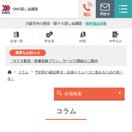
SMG貸し会議室
問合せ
電話
大阪市内の格安・駅チカ貸し会議室・
無料備品多数
会場一覧
料金表
特徴
本申込み
重要なお知らせ
「ＷＥＢ配信・映像収録プラン」サービス開始のご案内
コラム
予約時の確認事項：会議をスムーズに進めるための第一
歩！
会場検索
コラム