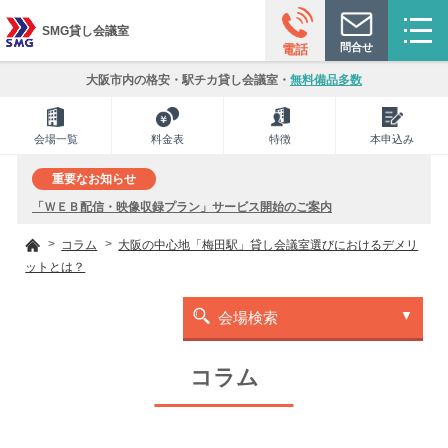
SMG貸し会議室
問合せ
電話
大阪市内の格安・駅チカ貸し会議室・
無料備品多数
会場一覧
料金表
特徴
本申込み
重要なお知らせ
「ＷＥＢ配信・映像収録プラン」サービス開始のご案内
コラム
大阪の中心地「梅田駅」貸し会議室選びにおけるデメリ
ットとは？
会場検索
コラム