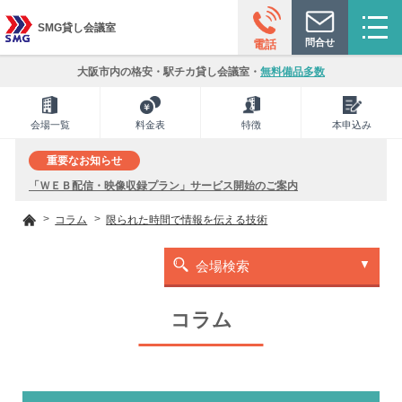
SMG貸し会議室
問合せ
電話
大阪市内の格安・駅チカ貸し会議室・
無料備品多数
会場一覧
料金表
特徴
本申込み
重要なお知らせ
「ＷＥＢ配信・映像収録プラン」サービス開始のご案内
コラム
限られた時間で情報を伝える技術
会場検索
コラム