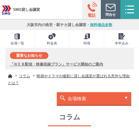
SMG貸し会議室
問合せ
電話
大阪市内の格安・駅チカ貸し会議室・
無料備品多数
会場一覧
料金表
特徴
本申込み
重要なお知らせ
「ＷＥＢ配信・映像収録プラン」サービス開始のご案内
コラム
映画やドラマの撮影に貸し会議室が選ばれる意外な理由
とは？
会場検索
コラム