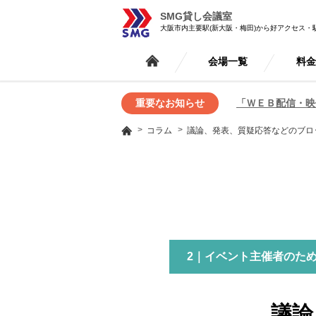
SMG貸し会議室
大阪市内主要駅(新大阪・梅田)から好アクセス・
会場一覧
料
重要なお知らせ
「ＷＥＢ配信・映
コラム
議論、発表、質疑応答などのブロ
2｜イベント主催者のた
議論