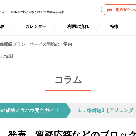
用紙ダウン
駅近。～100名の中小会場が格安で基本備品無料！
金表
カレンダー
利用の流れ
特徴
像収録プラン」サービス開始のご案内
ック設計
コラム
めの成功ノウハウ完全ガイド
１．準備編3【アジェンダ
、発表、質疑応答などのブロッ