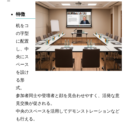
特徴
机をコ
の字型
に配置
し、中
央にス
ペース
を設け
る形
式。
参加者同士や登壇者と顔を見合わせやすく、活発な意
見交換が促される。
中央のスペースを活用してデモンストレーションなど
も行える。