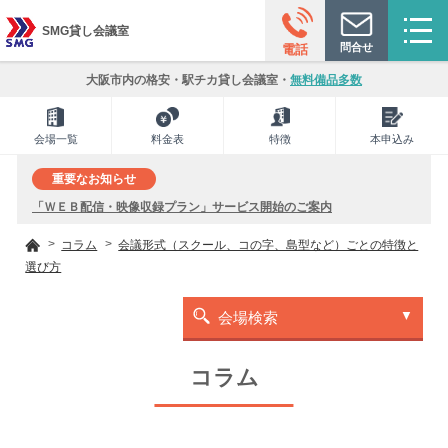
SMG貸し会議室
問合せ
電話
大阪市内の格安・駅チカ貸し会議室・
無料備品多数
会場一覧
料金表
特徴
本申込み
重要なお知らせ
「ＷＥＢ配信・映像収録プラン」サービス開始のご案内
コラム
会議形式（スクール、コの字、島型など）ごとの特徴と
選び方
会場検索
コラム