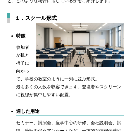
と、どのような場合に適しているかをご紹介します。
１．スクール形式
特徴
参加者
が机と
椅子に
向かっ
て、学校の教室のように一列に並ぶ形式。
最も多くの人数を収容できます。登壇者やスクリーン
に視線が集中しやすい配置。
適した用途
セミナー、講演会、座学中心の研修、会社説明会、試
験、筆記を伴うアンケートなど、一方的な情報伝達や