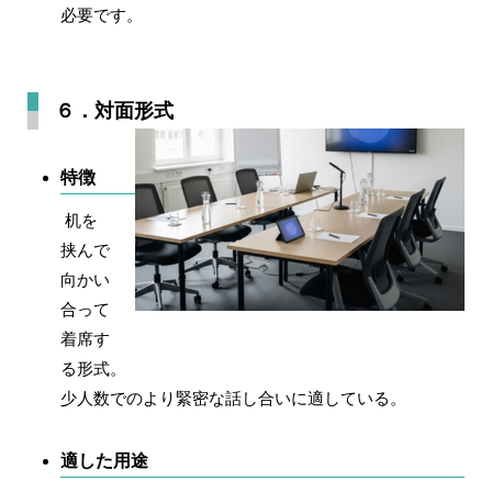
必要です。
６．対面形式
特徴
机を
挟んで
向かい
合って
着席す
る形式。
少人数でのより緊密な話し合いに適している。
適した用途