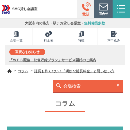
SMG貸し会議室
問合せ
電話
大阪市内の格安・駅チカ貸し会議室・
無料備品多数
会場一覧
料金表
特徴
本申込み
重要なお知らせ
「ＷＥＢ配信・映像収録プラン」サービス開始のご案内
コラム
延長も怖くない！「明朗な延長料金」と賢い使い方
会場検索
コラム