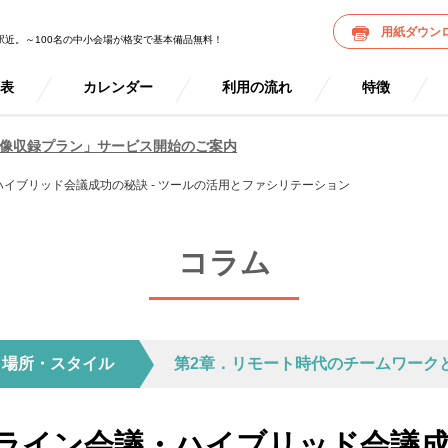
用紙ダウン
駅近。～100名の中小会場が格安で基本備品無料！
金表
カレンダー
利用の流れ
特徴
像収録プラン」サービス開始のご案内
イブリッド会議成功の秘訣 - ツールの活用とファシリテーション
コラム
く場所・スタイル
第2章．リモート時代のチームワーク
ライン会議・ハイブリッド会議成功