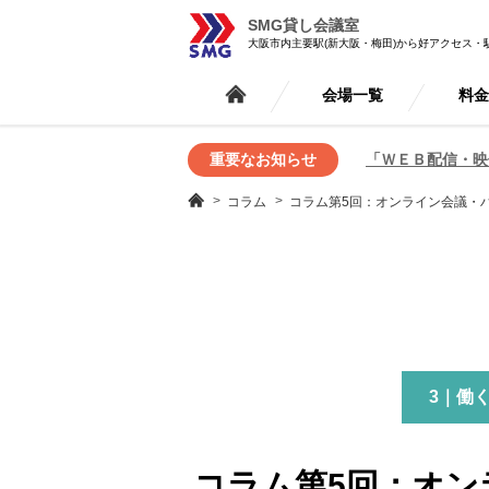
SMG貸し会議室
大阪市内主要駅(新大阪・梅田)から好アクセス・
会場一覧
料
重要なお知らせ
「ＷＥＢ配信・映
コラム
コラム第5回：オンライン会議・ハ
3｜働
コラム第5回：オン