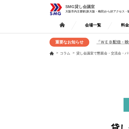
SMG貸し会議室
大阪市内主要駅(新大阪・梅田)から好アクセス・
会場一覧
料
重要なお知らせ
「ＷＥＢ配信・映
コラム
貸し会議室で懇親会・交流会・パ
貸し