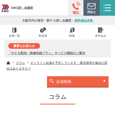
SMG貸し会議室
問合せ
電話
大阪市内の格安・駅チカ貸し会議室・
無料備品多数
会場一覧
料金表
特徴
本申込み
重要なお知らせ
「ＷＥＢ配信・映像収録プラン」サービス開始のご案内
コラム
オンライン会議を予定しています、通信環境や備品の貸
出はありますか？
会場検索
コラム