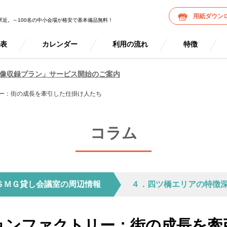
用紙ダウン
駅近。～100名の中小会場が格安で基本備品無料！
金表
カレンダー
利用の流れ
特徴
像収録プラン」サービス開始のご案内
ー：街の成長を牽引した仕掛け人たち
コラム
ＳＭＧ貸し会議室の周辺情報
４．四ツ橋エリアの特徴
ョンファクトリー：街の成長を牽