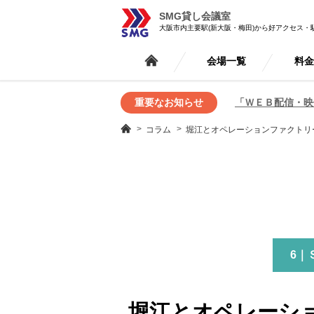
SMG貸し会議室
大阪市内主要駅(新大阪・梅田)から好アクセス・
会場一覧
料
重要なお知らせ
「ＷＥＢ配信・映
コラム
堀江とオペレーションファクトリ
6｜
堀江とオペレーシ