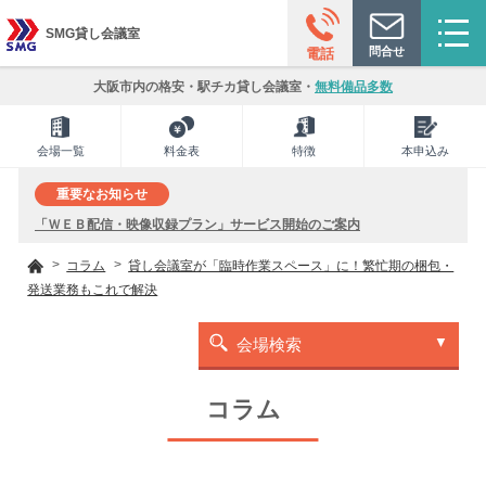
SMG貸し会議室
問合せ
電話
大阪市内の格安・駅チカ貸し会議室・
無料備品多数
会場一覧
料金表
特徴
本申込み
重要なお知らせ
「ＷＥＢ配信・映像収録プラン」サービス開始のご案内
コラム
貸し会議室が「臨時作業スペース」に！繁忙期の梱包・
発送業務もこれで解決
会場検索
コラム