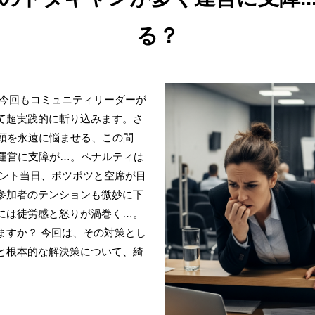
る？
 今回もコミュニティリーダーが
て超実践的に斬り込みます。さ
の頭を永遠に悩ませる、この問
て運営に支障が…。ペナルティは
ベント当日、ポツポツと空席が目
参加者のテンションも微妙に下
には徒労感と怒りが渦巻く…。
ますか？ 今回は、その対策とし
と根本的な解決策について、綺