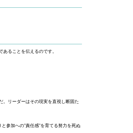
であることを伝えるのです。
だ。リーダーはその現実を直視し断固た
と参加への"責任感"を育てる努力を死ぬ