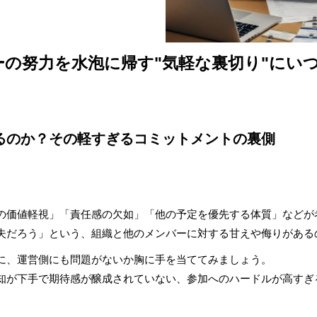
の努力を水泡に帰す"気軽な裏切り"にい
るのか？その軽すぎるコミットメントの裏側
の価値軽視」「責任感の欠如」「他の予定を優先する体質」などが
夫だろう」という、組織と他のメンバーに対する甘えや侮りがある
に、運営側にも問題がないか胸に手を当ててみましょう。
が下手で期待感が醸成されていない、参加へのハードルが高すぎる