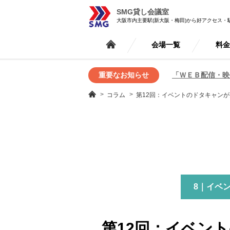
SMG貸し会議室
大阪市内主要駅(新大阪・梅田)から好アクセス・
会場一覧
料
重要なお知らせ
「ＷＥＢ配信・映
コラム
第12回：イベントのドタキャンが
8｜イベ
第12回：イベン