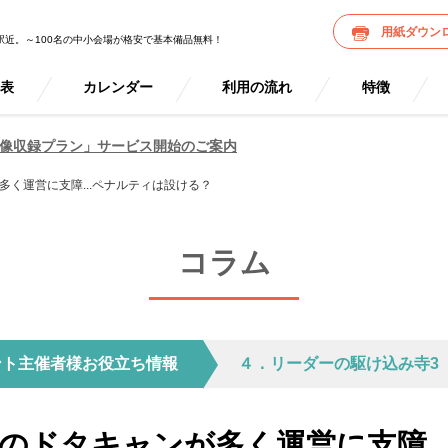
用紙ダウン
駅近。～100名の中小会場が格安で基本備品無料！
金表
カレンダー
利用の流れ
特徴
像収録プラン」サービス開始のご案内
多く運営に支障...ペナルティは設ける？
コラム
ント主催者様お役立ち情報
４．リーダーの駆け込み寺3
トのドタキャンが多く運営に支障..