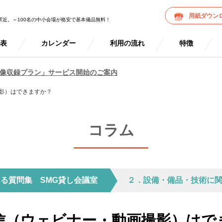
用紙ダウン
駅近。～100名の中小会場が格安で基本備品無料！
金表
カレンダー
利用の流れ
特徴
像収録プラン」サービス開始のご案内
影）はできますか？
コラム
ある質問集 SMG貸し会議室
２．設備・備品・技術に
信（ウェビナー・動画撮影）はで