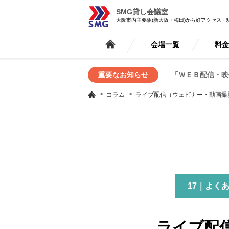
SMG貸し会議室
大阪市内主要駅(新大阪・梅田)から好アクセス・
会場一覧
料
重要なお知らせ
「ＷＥＢ配信・映
コラム
ライブ配信（ウェビナー・動画撮
17｜よく
ライブ配