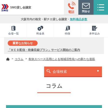
SMG貸し会議室
問合せ
電話
大阪市内の格安・駅チカ貸し会議室・
無料備品多数
会場一覧
料金表
特徴
本申込み
重要なお知らせ
「ＷＥＢ配信・映像収録プラン」サービス開始のご案内
コラム
有休スペース活用による地域活性化への新たな道筋
会場検索
コラム