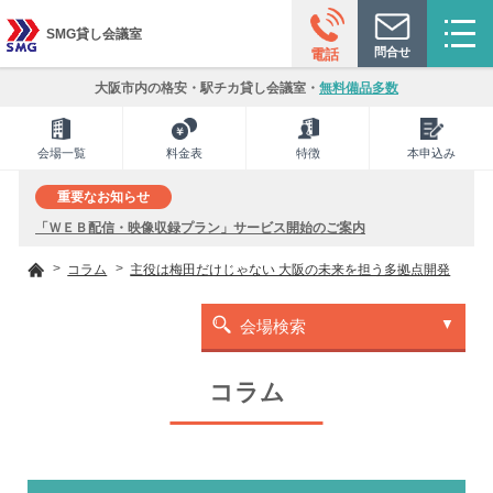
SMG貸し会議室
問合せ
電話
大阪市内の格安・駅チカ貸し会議室・
無料備品多数
会場一覧
料金表
特徴
本申込み
重要なお知らせ
「ＷＥＢ配信・映像収録プラン」サービス開始のご案内
コラム
主役は梅田だけじゃない 大阪の未来を担う多拠点開発
会場検索
コラム