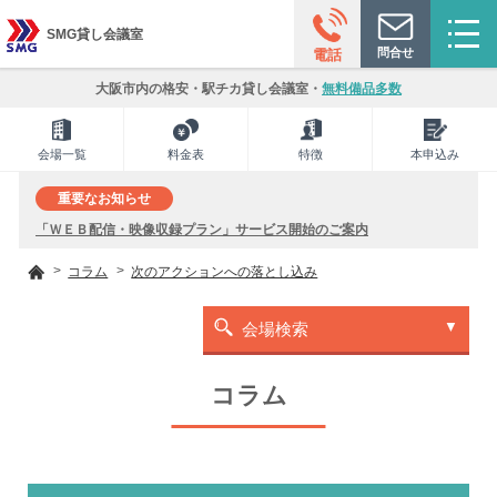
SMG貸し会議室
問合せ
電話
大阪市内の格安・駅チカ貸し会議室・
無料備品多数
会場一覧
料金表
特徴
本申込み
重要なお知らせ
「ＷＥＢ配信・映像収録プラン」サービス開始のご案内
コラム
次のアクションへの落とし込み
会場検索
コラム