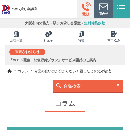
SMG貸し会議室
問合せ
電話
大阪市内の格安・駅チカ貸し会議室・
無料備品多数
会場一覧
料金表
特徴
本申込み
重要なお知らせ
「ＷＥＢ配信・映像収録プラン」サービス開始のご案内
コラム
備品の使い方が分からない！困ったときの対処法
会場検索
コラム