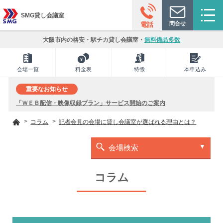
SMG貸し会議室
問合せ
電話
大阪市内の格安・駅チカ貸し会議室・
無料備品多数
会場一覧
料金表
特徴
本申込み
重要なお知らせ
「ＷＥＢ配信・映像収録プラン」サービス開始のご案内
コラム
記者会見の会場に貸し会議室が選ばれる理由とは？
会場検索
コラム