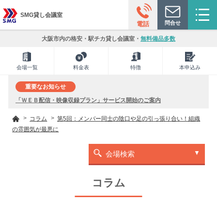
SMG貸し会議室
問合せ
電話
大阪市内の格安・駅チカ貸し会議室・
無料備品多数
会場一覧
料金表
特徴
本申込み
重要なお知らせ
「ＷＥＢ配信・映像収録プラン」サービス開始のご案内
コラム
第5回：メンバー同士の陰口や足の引っ張り合い！組織
の雰囲気が最悪に
会場検索
コラム