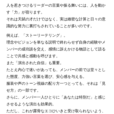
人を惹きつけるリーダーの言葉や振る舞いには、人を動か
す「力」が宿ります。
それは天賦の才だけではなく、実は緻密な計算と日々の意
識的な努力に裏打ちされていることが多いのです。
例えば、
「ストーリーテリング」
。
理念やビジョンを単なる説明で終わらせず自身の経験やメ
ンバーの成功談を交え、感情に訴えかける物語として語る
ことで共感と感動を呼びます。
また「演出された自信」
も重要。
たとえ内心で迷いがあっても、メンバーの前では堂々とし
た態度、力強い言葉を選び、安心感を与える。
服装や声のトーン視線の配り方一つとっても、それは「見
せ方」の一部です。
さらに、メンバー一人ひとりに「あなたは特別だ」と感じ
させるような演出
も効果的。
ただし、これが露骨なエコひいきと受け取られないよう、