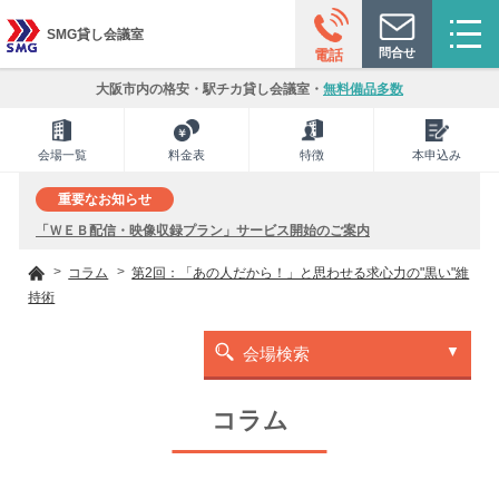
SMG貸し会議室
問合せ
電話
大阪市内の格安・駅チカ貸し会議室・
無料備品多数
会場一覧
料金表
特徴
本申込み
重要なお知らせ
「ＷＥＢ配信・映像収録プラン」サービス開始のご案内
コラム
第2回：「あの人だから！」と思わせる求心力の"黒い"維
持術
会場検索
コラム