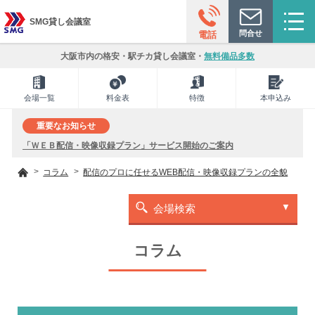
SMG貸し会議室
問合せ
電話
大阪市内の格安・駅チカ貸し会議室・
無料備品多数
会場一覧
料金表
特徴
本申込み
重要なお知らせ
「ＷＥＢ配信・映像収録プラン」サービス開始のご案内
コラム
配信のプロに任せるWEB配信・映像収録プランの全貌
会場検索
コラム