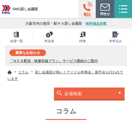
SMG貸し会議室
問合せ
電話
大阪市内の格安・駅チカ貸し会議室・
無料備品多数
会場一覧
料金表
特徴
本申込み
重要なお知らせ
「ＷＥＢ配信・映像収録プラン」サービス開始のご案内
コラム
貸し会議室が熱い！アイドル特典会・握手会も行われて
います
会場検索
コラム