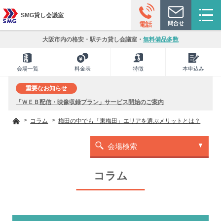
SMG貸し会議室
問合せ
電話
大阪市内の格安・駅チカ貸し会議室・
無料備品多数
会場一覧
料金表
特徴
本申込み
重要なお知らせ
「ＷＥＢ配信・映像収録プラン」サービス開始のご案内
コラム
梅田の中でも「東梅田」エリアを選ぶメリットとは？
会場検索
コラム